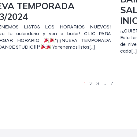
EVA TEMPORADA
SAL
3/2024
INI
ENEMOS LISTOS LOS HORARIOS NUEVOS!
¡¿QUIE
iza tu calendario y ven a bailar! CLIC PARA
Esta t
ARGAR HORARIO
*¡¡¡NUEVA TEMPORADA
de nive
DANCE STUDIO!!!*
Ya tenemos listos[…]
cada[…]
1
2
3
…
7