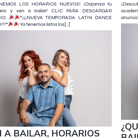
ENEMOS LOS HORARIOS NUEVOS! ¡Organiza tu
¡Descu
dario y ven a bailar! CLIC PARA DESCARGAR
academ
RIO
*¡¡¡NUEVA TEMPORADA LATIN DANCE
anuncia
!!!*
Ya tenemos listos los[…]
30 agost
 2023
¿QU
 A BAILAR, HORARIOS
BAI