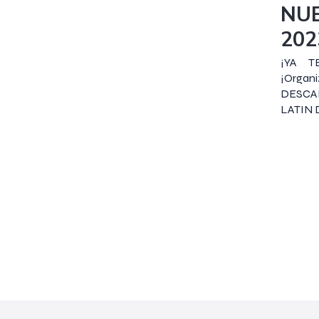
NU
202
¡YA T
¡Organ
DESC
LATIN 