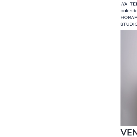
¡YA T
calen
HORA
STUDIO
3 agosto
VEN