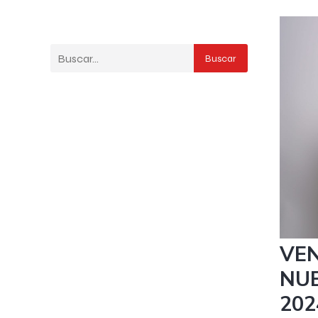
Buscar
2 agost
VEN
NU
202