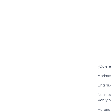
¿Quiere
Abrimos
Una nue
No impo
Ven y p
Horario