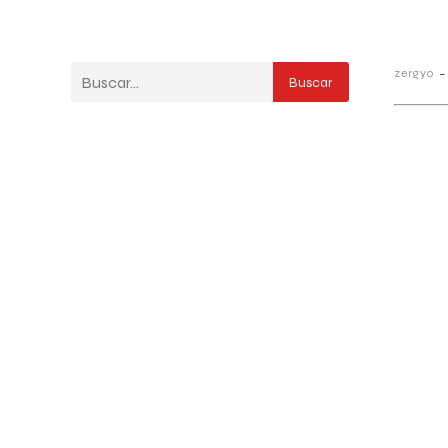
-
zergyo
Buscar