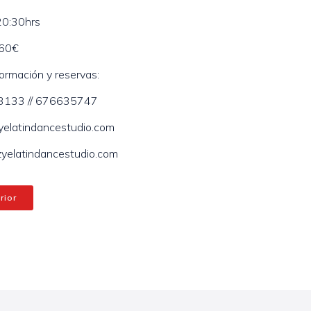
20:30hrs
 60€
ormación y reservas:
133 // 676635747
yelatindancestudio.com
elatindancestudio.com
rior