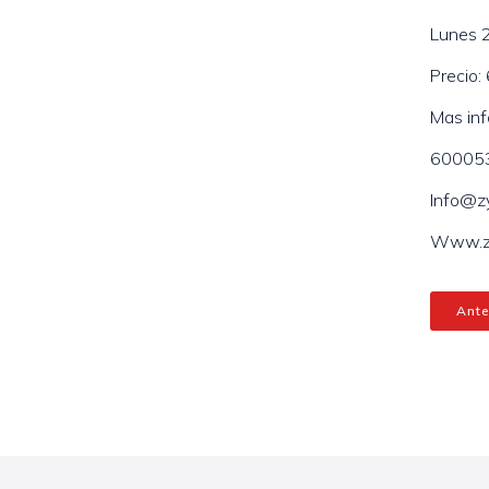
Lunes 
Precio:
Mas inf
600053
Info@z
Www.zy
Ante