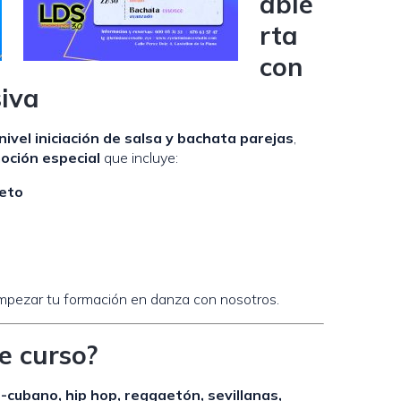
abie
rta
con
iva
nivel iniciación de salsa y bachata parejas
,
oción especial
que incluye:
eto
mpezar tu formación en danza con nosotros.
e curso?
o-cubano, hip hop, reggaetón, sevillanas,