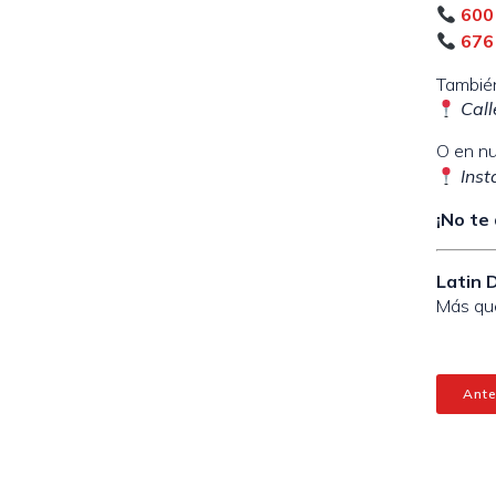
600
676
También
Call
O en nu
Ins
¡No te
Latin 
Más que
Ante