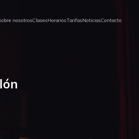
Sobre nosotros
Clases
Horarios
Tarifas
Noticias
Contacto
lón