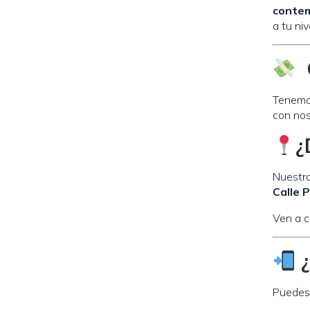
conte
a tu niv
O
Tenemos
con nos
¿
Nuestra
Calle 
Ven a c
¿
Puedes 