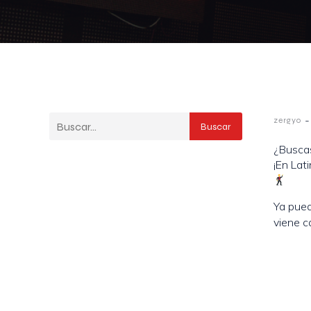
-
zergyo
Buscar
¿Busca
¡En Lat
Ya pued
viene c