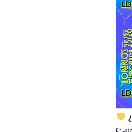
¿
En Lati