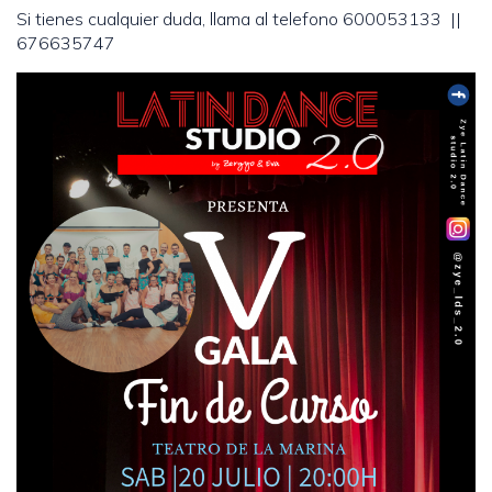
Si tienes cualquier duda, llama al telefono 600053133 ||
676635747